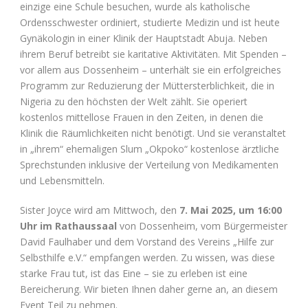
einzige eine Schule besuchen, wurde als katholische
Ordensschwester ordiniert, studierte Medizin und ist heute
Gynäkologin in einer Klinik der Hauptstadt Abuja. Neben
ihrem Beruf betreibt sie karitative Aktivitäten. Mit Spenden –
vor allem aus Dossenheim – unterhält sie ein erfolgreiches
Programm zur Reduzierung der Müttersterblichkeit, die in
Nigeria zu den höchsten der Welt zählt. Sie operiert
kostenlos mittellose Frauen in den Zeiten, in denen die
Klinik die Räumlichkeiten nicht benötigt. Und sie veranstaltet
in „ihrem“ ehemaligen Slum „Okpoko“ kostenlose ärztliche
Sprechstunden inklusive der Verteilung von Medikamenten
und Lebensmitteln.
Sister Joyce wird am Mittwoch, den
7. Mai 2025, um 16:00
Uhr im Rathaussaal
von Dossenheim, vom Bürgermeister
David Faulhaber und dem Vorstand des Vereins „Hilfe zur
Selbsthilfe e.V.“ empfangen werden. Zu wissen, was diese
starke Frau tut, ist das Eine – sie zu erleben ist eine
Bereicherung. Wir bieten Ihnen daher gerne an, an diesem
Event Teil zu nehmen.