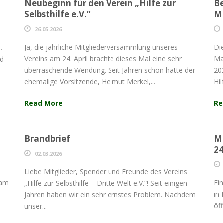
Neubeginn für den Verein „Hilfe zur
Be
Selbsthilfe e.V.“
M
26.05.2026
Ja, die jährliche Mitgliederversammlung unseres
Di
.
Vereins am 24. April brachte dieses Mal eine sehr
Ma
nd
überraschende Wendung. Seit Jahren schon hatte der
20
ehemalige Vorsitzende, Helmut Merkel,...
Hil
Read More
Re
Brandbrief
Mi
24
02.03.2026
Liebe Mitglieder, Spender und Freunde des Vereins
 am
Ei
„Hilfe zur Selbsthilfe – Dritte Welt e.V.“! Seit einigen
in
Jahren haben wir ein sehr ernstes Problem. Nachdem
öf
unser...
Ta