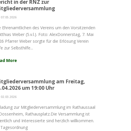
richt in der RNZ zur
itgliederversammlung
07.05.2026
e Ehrenamtlichen des Vereins um den Vorsitzenden
tthias Weber (5.v.l.). Foto: AlexDonnerstag, 7. Mai
26 Pfarrer Weber sorgte für die Erlösung Verein
fe zur Selbsthilfe...
ad More
tgliederversammlung am Freitag,
.04.2026 um 19:00 Uhr
02.03.2026
nladung zur Mitgliederversammlung im Rathaussaal
 Dossenheim, Rathausplatz.Die Versammlung ist
fentlich und Interessierte sind herzlich willkommen.
gesordnung