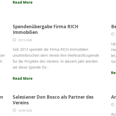
Read More
Spendenübergabe Firma RICH
Be
Immobilien
29.12.2025
Up
Seit 2013 spendet die Firma RICH Immobilien
Ha
ber
ununterbrochen dem Verein ihre Weihnachtsspende
le
et
für die Projekte des Vereins. In diesem Jahr werden
Ge
wir diese Spende für...
Re
Read More
en
Salesianer Don Bosco als Partner des
An
Vereins
10.09.2025
Au