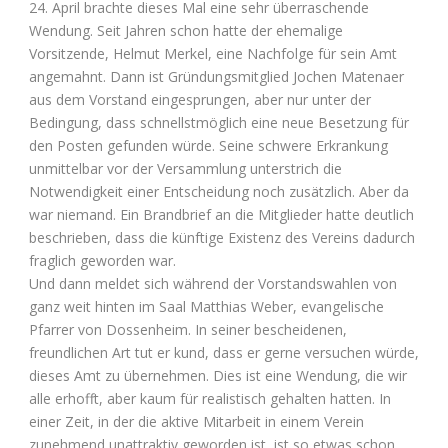
24. April brachte dieses Mal eine sehr überraschende
Wendung. Seit Jahren schon hatte der ehemalige
Vorsitzende, Helmut Merkel, eine Nachfolge für sein Amt
angemahnt. Dann ist Gründungsmitglied Jochen Matenaer
aus dem Vorstand eingesprungen, aber nur unter der
Bedingung, dass schnellstmöglich eine neue Besetzung für
den Posten gefunden würde. Seine schwere Erkrankung
unmittelbar vor der Versammlung unterstrich die
Notwendigkeit einer Entscheidung noch zusätzlich. Aber da
war niemand. Ein Brandbrief an die Mitglieder hatte deutlich
beschrieben, dass die künftige Existenz des Vereins dadurch
fraglich geworden war.
Und dann meldet sich während der Vorstandswahlen von
ganz weit hinten im Saal Matthias Weber, evangelische
Pfarrer von Dossenheim. In seiner bescheidenen,
freundlichen Art tut er kund, dass er gerne versuchen würde,
dieses Amt zu übernehmen. Dies ist eine Wendung, die wir
alle erhofft, aber kaum für realistisch gehalten hatten. In
einer Zeit, in der die aktive Mitarbeit in einem Verein
zunehmend unattraktiv geworden ist, ist so etwas schon